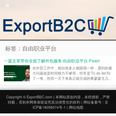
标签：自由职业平台
一篇文章带你全面了解外包服务/自由职业平台-Fiverr
在外贸工作中，相信很多人都跟我一样，遇到的最
大问题就是时间精力不够用，经常是‘To do list’列
了一堆，然而一天下来真正能完成的事寥寥无几，
那么在这种情况下，花钱招人组建团队自然可以解
决问题，不过如果能更好地利用好外包服务平台，
则显然能帮我们节省不少成本，也能让专业的人来
Copyright ©
ExportB2C.com
| 本网站原创内容，未经授权，严禁
做专业的事。反过来讲，如果你是一个自由职业
转载，否则本网将保留追究其法律责任的权利 | 网站备案号 :
京
者，或者想兼职一份副业的话，国外自由职业……
ICP备18058074号-1
|
网站地图
继续阅读 »