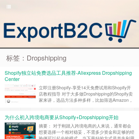
标签：Dropshipping
Shopify独立站免费选品工具推荐-Aliexpress Dropshipping
Center
立即注册Shopify-享受14天免费试用和Shopify开
店教程指导 对于大多做Dropshipping的Shopify卖
家来讲，选品方法多种多样，比如筛选Amazon，
Ebay，速卖通等电商网站的行业细分类目；通过
Tiktok，Facebook，INS选品等等；当然也可以借
为什么初入跨境电商要从Shopify+Dropshipping开始
助一些选品工具，例如我之前文章中介绍到的一款
很好用很强大的Niche Scrape……
继续阅读 »
摘要： 对于刚踏入跨境电商的人来说，通常都会
想要选择一个相对稳妥，不需多少资金和足够的经
验便可以起步的模式，当下最好的方式是首先利用