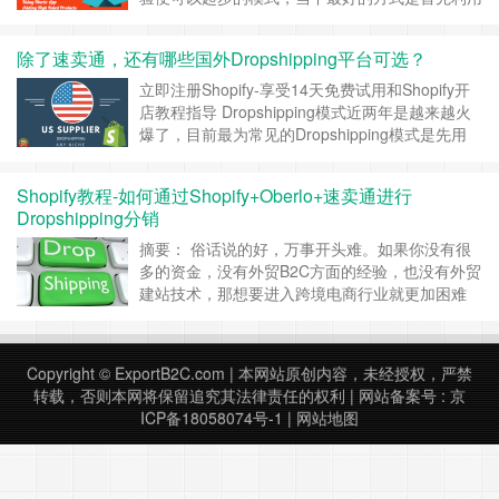
Shopify快速搭建一个独立站，利用
SEO,Facebook等渠道做好店铺推广，通过从速卖
除了速卖通，还有哪些国外Dropshipping平台可选？
通或者1688等平台进货完成一件代发
（Dropshipping），从而完成销售赚取差价利润。
立即注册Shopify-享受14天免费试用和Shopify开
立即注册Shopify-享受14天免费试……
继续阅读 »
店教程指导 Dropshipping模式近两年是越来越火
爆了，目前最为常见的Dropshipping模式是先用
Shopify来快速建立一个网上商城，然后通过速卖
通，阿里巴巴，1688等平台找到支持一件代发的
Shopify教程-如何通过Shopify+Oberlo+速卖通进行
商家，最后通过Facebook，Google shopping广
Dropshipping分销
告投放，SEO营销等手段推广S……
继续阅读 »
摘要： 俗话说的好，万事开头难。如果你没有很
多的资金，没有外贸B2C方面的经验，也没有外贸
建站技术，那想要进入跨境电商行业就更加困难
了。那有没有一种相对风险较小，投入较少，相对
容易起步的跨境电商模式呢？有的，那就是
Dropshipping模式，具体来讲就是可以通过
Copyright ©
ExportB2C.com
| 本网站原创内容，未经授权，严禁
Shopify+Oberlo+速卖通来开展Dropshipping分
转载，否则本网将保留追究其法律责任的权利 | 网站备案号 :
京
销。 立即注册 Shopif……
继续阅读 »
ICP备18058074号-1
|
网站地图