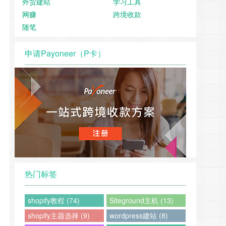
外贸建站
学习工具
网赚
跨境收款
随笔
申请Payoneer（P卡）
热门标签
shopify教程 (74)
Siteground主机 (13)
shopify主题选择 (9)
wordpress建站 (8)