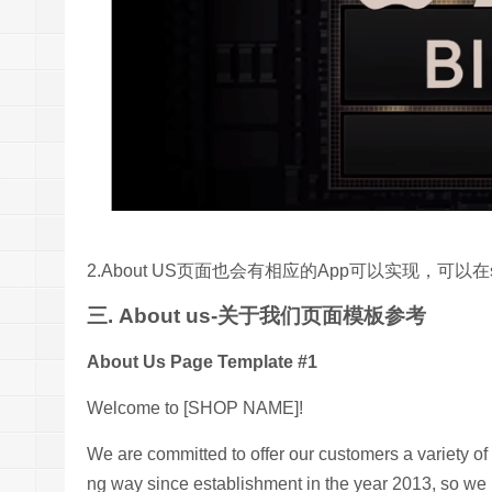
2.About US页面也会有相应的App可以实现，可以在shopif
三. About us-关于我们页面模板参考
About Us Page Template #1
Welcome to [SHOP NAME]!
We are committed to offer our customers a varie
ng way since establishment in the year 2013, so we 