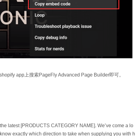
y app上搜索PageFly Advanced Page Builder即可。
ty of the latest [PRODUCTS CATEGORY NAME]. We’ve come a lo
know exactly which direction to take when supplying you with h