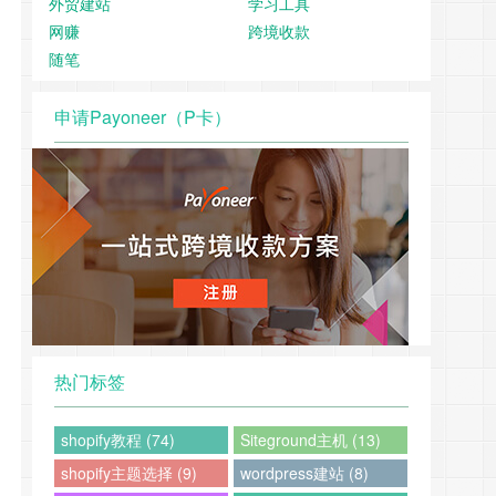
外贸建站
学习工具
网赚
跨境收款
随笔
申请Payoneer（P卡）
热门标签
shopify教程 (74)
Siteground主机 (13)
shopify主题选择 (9)
wordpress建站 (8)