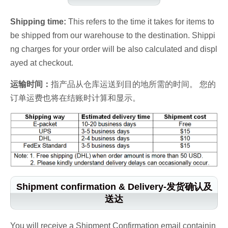
Shipping time:
This refers to the time it takes for items to
be shipped from our warehouse to the destination. Shippi
ng charges for your order will be also calculated and displ
ayed at checkout.
运输时间：
指产品从仓库运送到目的地所需的时间。 您的
订单运费也将在结账时计算和显示。
Shipment confirmation & Delivery-发货确认及
送达
You will receive a Shipment Confirmation email containin