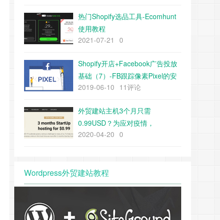
热门Shopify选品工具-Ecomhunt
使用教程
2021-07-21
0
Shopify开店+Facebook广告投放
基础（7）-FB跟踪像素Pixel的安
2019-06-10
11评论
装
外贸建站主机3个月只需
0.99USD？为应对疫情，
2020-04-20
0
Siteground给新用户带来了福利
Wordpress外贸建站教程