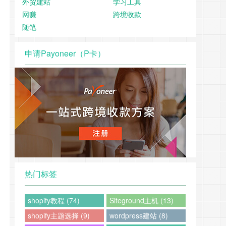
外贸建站
学习工具
网赚
跨境收款
随笔
申请Payoneer（P卡）
热门标签
shopify教程 (74)
Siteground主机 (13)
shopify主题选择 (9)
wordpress建站 (8)