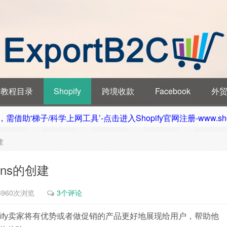
ify教程目录
Shopify
跨境收款
Facebook
外
借助'梯子/科学上网工具’-点击进入Shopify官网注册-www.sho
建
ions的创建
3960次浏览
3个评论
有利于Shopify卖家将有优势或者做促销的产品更好地展现给用户，帮助他